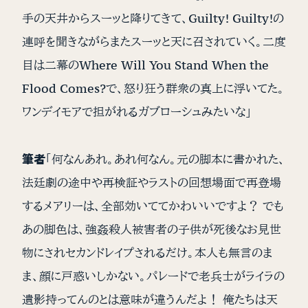
手の天井からスーッと降りてきて、Guilty! Guilty!の
連呼を聞きながらまたスーッと天に召されていく。二度
目は二幕のWhere Will You Stand When the
Flood Comes?で、怒り狂う群衆の真上に浮いてた。
ワンデイモアで担がれるガブローシュみたいな」
筆者
「何なんあれ。あれ何なん。元の脚本に書かれた、
法廷劇の途中や再検証やラストの回想場面で再登場
するメアリーは、全部効いててかわいいですよ？ でも
あの脚色は、強姦殺人被害者の子供が死後なお見世
物にされセカンドレイプされるだけ。本人も無言のま
ま、顔に戸惑いしかない。パレードで老兵士がライラの
遺影持ってんのとは意味が違うんだよ！ 俺たちは天