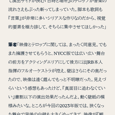
て演出サイドが挟む『日時と場所』のテロップが音楽の
流れさえもぶった斬ってしまっていた。脚本も歌詞も
『言葉』が非常に多いシリアスな作りなのだから、視覚
的要素を極力排して、そちらに集中させてほしかった」
筆者
「映像とテロップに関しては、まったく同意見。でも
また擁護させてもらうと、NYCC版では広い広い舞台
の前方をアクティングエリアにして後方にはJRB本人
指揮のフルオーケストラが控え、壁はさらにその奥だっ
たので、映像は遠く霞んでもっと不明瞭だった。見えづ
らいという感想もあったけど、『真面目に追わなくてい
い』書割以下の演出効果だったんだよ。動く壁紙の模
様みたいな。ところが今回の2023年版では、狭くなっ
た舞台で背後の白壁も大きく迫ってきて、映像が『観