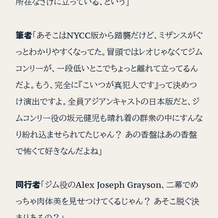
所在なさげに立っている、という」
筆者
「あそこはNYCC版から踏襲だけど、ミザンスがぐ
っとわかりやすくなってた。冒頭ではレオじゃなくてジム
コンリーが、一段低いとこでちょっと離れて立ってるん
だよ。もう、完全に『こいつが真犯人です』って決めつ
け演出ですよ。全員アジアンキャストの日本版だと、ジ
ムコンリー役の坂元健児も晴れ着の群衆の中にすんな
り紛れ込ませられてたじゃん？ あの香盤はあの香盤
で怖くて好きなんだよね」
同行者
「ジム役のAlex Joseph Grayson、二幕でめ
っちゃ肉体美を見せつけてくるじゃん？ あそこ脱ぐ決
まりあるの？」