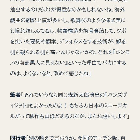
抽出するの（だけ）が得意なのかもしれないね。海外
戯曲の翻訳上演が多いし、歌舞伎のような様式美に
も慣れ親しんでるし、物語構造を換骨奪胎して、ツボ
を突いた要約や翻案、デフォルメをする技術が、観る
側も観られる側も高いんじゃないかな。それを『ホンモ
ノの南部黒人に見えない』といった理由でバカにする
のは、よくないなと、改めて感じたね」
筆者
「それでいうなら同じ森新太郎演出の『バンズヴ
ィジット』もよかったのよ！ もちろん日本のミュージカ
ルだって駄作も山ほどあるのだが、またお誘いします」
同行者
「別の喩えで言おうか。今回のアーデン版、自