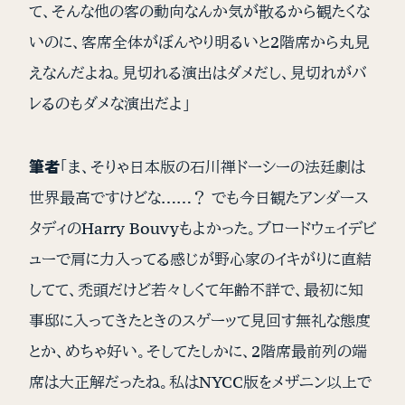
て、そんな他の客の動向なんか気が散るから観たくな
いのに、客席全体がぼんやり明るいと2階席から丸見
えなんだよね。見切れる演出はダメだし、見切れがバ
レるのもダメな演出だよ」
筆者
「ま、そりゃ日本版の石川禅ドーシーの法廷劇は
世界最高ですけどな……？ でも今日観たアンダース
タディのHarry Bouvyもよかった。ブロードウェイデビ
ューで肩に力入ってる感じが野心家のイキがりに直結
してて、禿頭だけど若々しくて年齢不詳で、最初に知
事邸に入ってきたときのスゲーッて見回す無礼な態度
とか、めちゃ好い。そしてたしかに、2階席最前列の端
席は大正解だったね。私はNYCC版をメザニン以上で