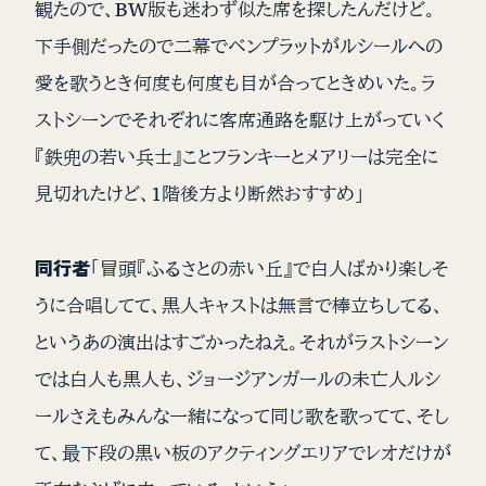
観たので、BW版も迷わず似た席を探したんだけど。
下手側だったので二幕でベンプラットがルシールへの
愛を歌うとき何度も何度も目が合ってときめいた。ラ
ストシーンでそれぞれに客席通路を駆け上がっていく
『鉄兜の若い兵士』ことフランキーとメアリーは完全に
見切れたけど、1階後方より断然おすすめ」
同行者
「冒頭『ふるさとの赤い丘』で白人ばかり楽しそ
うに合唱してて、黒人キャストは無言で棒立ちしてる、
というあの演出はすごかったねえ。それがラストシーン
では白人も黒人も、ジョージアンガールの未亡人ルシ
ールさえもみんな一緒になって同じ歌を歌ってて、そし
て、最下段の黒い板のアクティングエリアでレオだけが