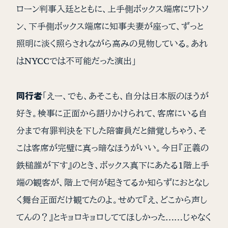
ローン判事入廷とともに、上手側ボックス端席にワトソ
ン、下手側ボックス端席に知事夫妻が座って、ずっと
照明に淡く照らされながら高みの見物している。あれ
はNYCCでは不可能だった演出」
同行者
「えー、でも、あそこも、自分は日本版のほうが
好き。検事に正面から語りかけられて、客席にいる自
分まで有罪判決を下した陪審員だと錯覚しちゃう、そ
こは客席が完璧に真っ暗なほうがいい。今日『正義の
鉄槌誰が下す』のとき、ボックス真下にあたる1階上手
端の観客が、階上で何が起きてるか知らずにおとなし
く舞台正面だけ観てたのよ。せめて『え、どこから声し
てんの？』とキョロキョロしててほしかった……じゃなく