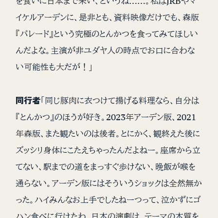
を食いに日本まで来い、というね……。私はJRBやマ
イケルアーデンに、是非とも、資料映像だけでも、森版
『パレード』という究極のとんかつを食ってみてほしい
んだよな。主演が非ユダヤ人の時点でお口に合わな
い可能性も大だが！」
同行者
「同じ豚肉に衣つけて揚げる料理なら、自分は
『とんかつ』のほうが好き。2023年アーデン版、2021
年森版、また観たいのは後者。とにかく、観終えた後に
ズッシリ身体にこたえちゃったんだよねー。座席から立
てない、駅までの道をまっすぐ歩けない、晩飯が喉を
通らない。アーデン版にはそういうショックは全然無か
った。ハイみんなお上手でしたねーつって、泣かずにゴ
ハン食べに行けたわ。日本の演劇は、テーマの本質を