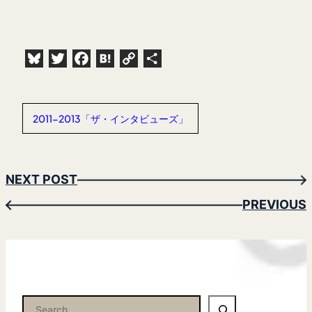
Bluesky
Twitter
Facebook
Hatena
Copy
共
Link
有
2011-2013「ザ・インタビューズ」
NEXT POST
→
PREVIOUS
←
検