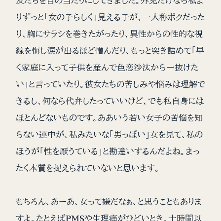
友たちを目の当たりにしてきました。外見だけなら私よ
りずっと「女の子らしく」見える子が、一人称ボクだった
り、胸にサラシを巻きたがったり、異性からの性的な視
線を悔し涙が出るほど憎んだり、もっと突き詰めて「早
く家庭に入って子供を産んで色恋沙汰から一抜けた
い」と言っていたり。彼女たちの苦しみや悩みは理解で
きるし、何なら代弁したっていいけど、でも私自身には
ほとんどないものです。ああいう若い女子の苦悩を知
らない連中が、私みたいな「男っぽい」女を見て、私の
ほうが「性を厭うている」と勘違いするんだよね。まっ
たく本質を捉えられていないと思います。
もちろん、あーあ、女って嫌だなぁ、と思うこともありま
すよ。たとえばPMSや生理痛がひどいとき。十時間以