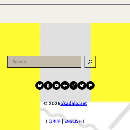
Bluesky
amazon
YouTube
medium
instagram
twitter
patreon
© 2026
okadaic.net
[
日本語
|
ENGLISH
]