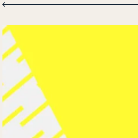
←
検
索