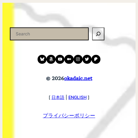
検
索
Bluesky
amazon
YouTube
medium
instagram
twitter
patreon
© 2026
okadaic.net
[
日本語
|
ENGLISH
]
プライバシーポリシー