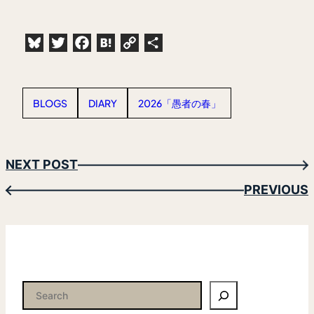
Bluesky
Twitter
Facebook
Hatena
Copy
共
Link
有
BLOGS
DIARY
2026「愚者の春」
NEXT POST
→
PREVIOUS
←
検
索