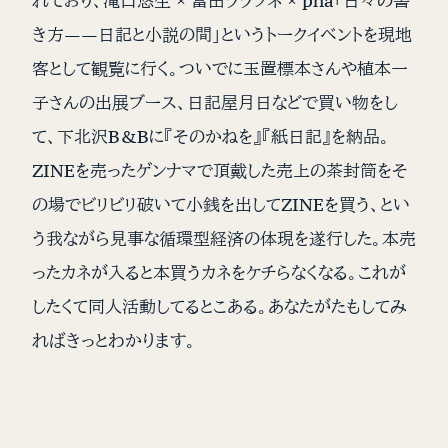
れており、滝口悠生 × 富田ララフネ × pha「日々の書
き方——日記と小説の間」というトークイベントを現地
客として観覧に行く。ついでに玉置標本さんや植本一
子さんの出展ブース、日記屋月日などで買い物をし
て、下北沢B&Bに『そのかねを』『紙日記』を納品。
ZINEを売ったゲンナマで頂戴した売上の茶封筒をそ
の場でビリビリ破いて小銭を出してZINEを買う、とい
う我ながら見事な循環型経済の体現を遂行した。本売
ったカネが入ると本買うカネをケチらなくなる。これが
したくて同人活動してるとこある。あなたがたもしてみ
ればきっとわかります。