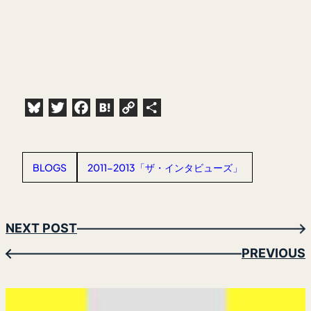
Bluesky
Twitter
Facebook
Hatena
Copy
共
Link
有
BLOGS
2011-2013「ザ・インタビューズ」
NEXT POST
→
PREVIOUS
←