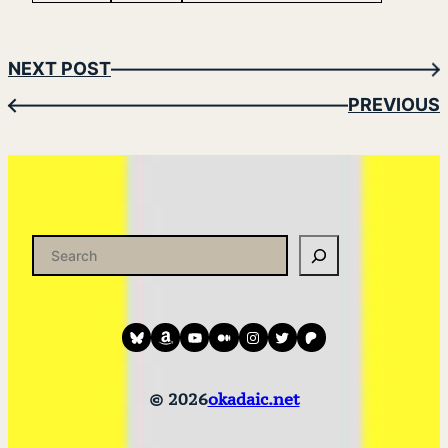
NEXT POST
→
PREVIOUS
←
検
索
Bluesky
amazon
YouTube
medium
instagram
twitter
patreon
© 2026
okadaic.net