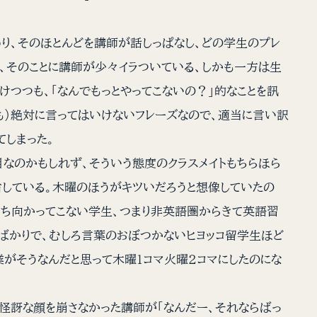
わり、そのほとんどを講師が話しっぱなし、どの学生のプレ
り、そのことに講師が少々イラついている、しかも一方は生
けつつも、「なんでもっとやってこないの？」的なことを訊
も）絶対に言ってはいけないフレーズなので、適当に言い訳
てしまった。
なのかもしれず、そういう態度のクラスメイトもちらほら
省している。木曜のほうがキツいだろうと想像していたの
立ち向かってこない学生、つまり非英語圏からきて英語習
ばかりで、むしろ言葉のおぼつかないヒヨッコ留学生ほど
業がそうなんだと思って木曜１コマ火曜２コマにしたのにな
怪訝な顔を崩さなかった講師が「なんだー、それならばっ