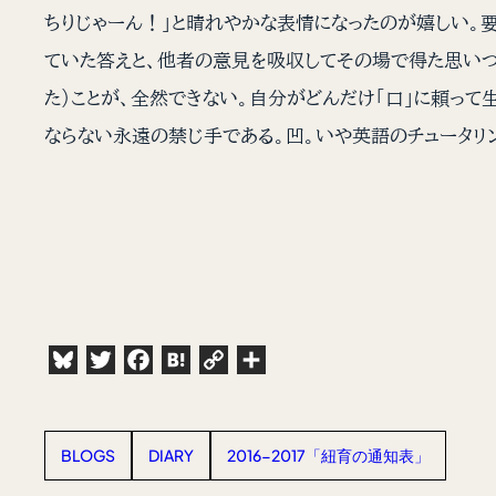
ちりじゃーん！」と晴れやかな表情になったのが嬉しい。
ていた答えと、他者の意見を吸収してその場で得た思いつ
た）ことが、全然できない。自分がどんだけ「口」に頼って
ならない永遠の禁じ手である。凹。いや英語のチュータリ
Bluesky
Twitter
Facebook
Hatena
Copy
共
Link
有
BLOGS
DIARY
2016-2017「紐育の通知表」