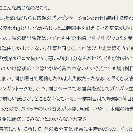
てこんな感じなのだろう。
授業はどちらも宿題のプレゼンテーションとcrit（講評）で終
早く終われ」と思いながらじっと二時間半を耐えている空気があ
った。私の提出課題はいずれも中途半端、びしびしツッコミを受
う理由しか出てこない。仕事と同じく、これは（たとえ実際そうで
の授業が２コマ続いて、悪いのは自分なんだけど、くたびれ果て
っていけば後のことはとやかく言われないという点で「楽勝」科目
しまい、同じ曜日で履修したのは大失敗だったなぁ、と早くも反
シンガントークで、かつ、同じペースでお言葉を返してガシガシ
の厳しい感じが、どことなく似ている。一学期目は初級編の科目
ったので、スイッチの切り替えが必要、急務。いやー、木曜の授
実際に履修してみないとわからない大変さ。
善案について話して、その数分間は非常に生産的だった。ずっと