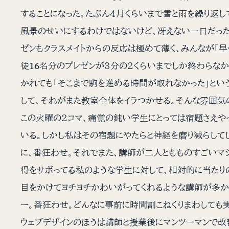
することになった。たぶん４月くらいまで雪と雨を繰り返し
風景のせいにするわけではないけど、冴えない一日だった。
ゼンもクラスメイトからの反応は極めて薄く、みんなが「
徒16名分のプレゼンが３分の２くらいまでしか終わらなか
かれても「そこまで駒を進める時間が取れなかった」とい
して、それがまた教室全体をイラつかせる。そんな雰囲気
この火曜の２コマ、痛覚の鈍い学生にとっては宿題さえや
いる。しかし私はその宿題にやたらと神経を磨り減らして
に、番狂わせ。それでまた、講師が二人ともものすごいマ
得をサボってる私のような学生に対して、相対的に当たり
目をかけてヨチヨチかわいがってくれるような講師が多か
ー。番狂わせ。どんなに事前に時間割こねくりまわしても
ウェブデザインのほうは講師と授業後にマンツーマンで改