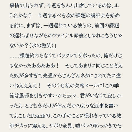
事情で出られず、今週きちんと出席しているのは、４、
５名かな？ 今週するべき次の課題の講評会を始め
る前に、まずは、一週遅れている彼らの、前回の課題
の遅ればせながらのファイナル発表としゃれこもうじゃ
ないか？（氷の微笑）」
……課題終わらなくてバックレてサボったの、俺だけじ
ゃなかったあああああ！ そしてあまりに同じこと考え
た奴が多すぎて先週からさんざんネタにされてたに違
いねええええ！ そのくせ私の欠席メールに「この季
節は風邪を引きやすいから云々、君がいなくて寂しか
ったよ」とさも私だけが休んだかのような返事を書い
てよこしたFrankの、この手のことに慣れきっている教
師ヂカラに震える。サボり全員、嘘バレの恥っかきでモ