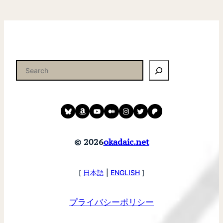
検
索
Bluesky
amazon
YouTube
medium
instagram
twitter
patreon
© 2026
okadaic.net
[
日本語
|
ENGLISH
]
プライバシーポリシー