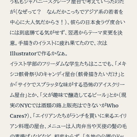
う私もジャパニーズクレープ屋台で考えていったのだ
が（なぜって？ なんだかこっちでアジア系の若者を
中心に大人気だからさ！）、彼らの日本食ラヴ度合い
には到底勝てる気がせず、翌週からテーマ変更を決
意。手描きのイラストに疲れ果てたので、次は
Illustratorで作るかなぁ。
イラスト学部のフリーダムな学生たちはここでも、「メキ
シコ骸骨祭りのキャンディ屋台（骸骨描きたいだけ」と
か「サイケでスプラッタな味がする恐怖のアイスクリー
ム屋台」とか、「父が趣味で醸造してるビール」とか（現
実のNYCでは酒類の路上販売はできないがWho
Cares?）、「エイリアンたちがランチを買いに来るエイリ
アン料理の屋台、メニューは人肉弁当や天使の髪の毛
の素揚げ」などなど、相変わらず。「各地の公園のドッ