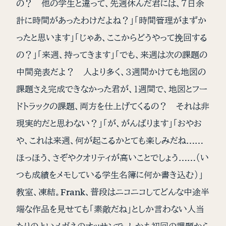
の？ 他の学生と違って、先週休んだ君には、７日余
計に時間があったわけだよね？」「時間管理がまずか
ったと思います」「じゃあ、ここからどうやって挽回する
の？」「来週、持ってきます」「でも、来週は次の課題の
中間発表だよ？ 人より多く、３週間かけても地図の
課題さえ完成できなかった君が、１週間で、地図とフー
ドトラックの課題、両方を仕上げてくるの？ それは非
現実的だと思わない？」「が、がんばります」「おやお
や、これは来週、何が起こるかとても楽しみだね……
ほっほう、さぞやクオリティが高いことでしょう……（い
つも成績をメモしている学生名簿に何か書き込む）」
教室、凍結。Frank、普段はニコニコしてどんな中途半
端な作品を見せても「素敵だね」としか言わない人当