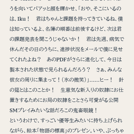
うを向いてパアッと顔を輝かせ、「おや、そこにいるの
は、Iku！ 君はちゃんと課題を持ってきているね、僕
は知っているよ、名簿の順番は前後するけど、次は君
の課題発表を聞こうじゃないか！ 君は先週、病気で
休んだその日のうちに、進捗状況をメールで僕に見せ
てくれたよね？ あのPDFがさらに進化して、今日は
製本された状態で見られるんだろう？ さぁ、みんな
彼女の周りに集まって！（氷の微笑）」……ヒー！ 針
の筵とはこのことか！ 生意気な新入りの奴隷にお仕
置きするためにお局の奴隷をことさら可愛がる公開
SMプレイみたいな話だろこの鬼畜眼鏡！
というわけで、すっごい優等生みたいに持ち上げられ
ながら、絵本「物語の標高」のプレゼン。いや、ぶっちゃ