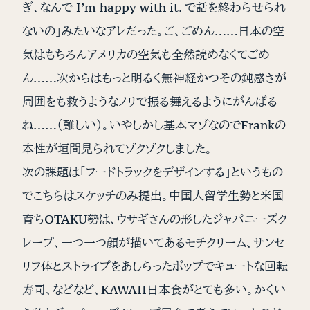
ぎ、なんで I’m happy with it. で話を終わらせられ
ないの」みたいなアレだった。ご、ごめん……日本の空
気はもちろんアメリカの空気も全然読めなくてごめ
ん……次からはもっと明るく無神経かつその鈍感さが
周囲をも救うようなノリで振る舞えるようにがんばる
ね……（難しい）。いやしかし基本マゾなのでFrankの
本性が垣間見られてゾクゾクしました。
次の課題は「フードトラックをデザインする」というもの
でこちらはスケッチのみ提出。中国人留学生勢と米国
育ちOTAKU勢は、ウサギさんの形したジャパニーズク
レープ、一つ一つ顔が描いてあるモチクリーム、サンセ
リフ体とストライプをあしらったポップでキュートな回転
寿司、などなど、KAWAII日本食がとても多い。かくい