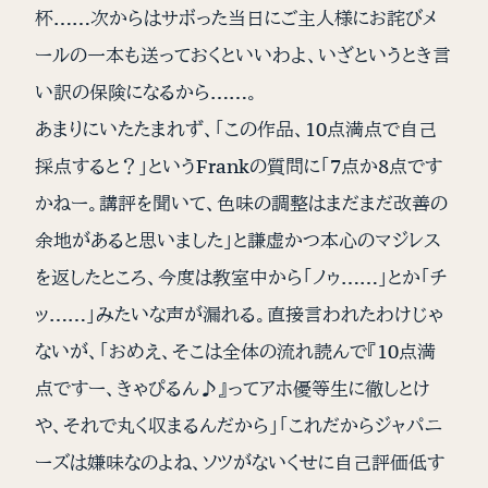
杯……次からはサボった当日にご主人様にお詫びメ
ールの一本も送っておくといいわよ、いざというとき言
い訳の保険になるから……。
あまりにいたたまれず、「この作品、10点満点で自己
採点すると？」というFrankの質問に「7点か8点です
かねー。講評を聞いて、色味の調整はまだまだ改善の
余地があると思いました」と謙虚かつ本心のマジレス
を返したところ、今度は教室中から「ノゥ……」とか「チ
ッ……」みたいな声が漏れる。直接言われたわけじゃ
ないが、「おめえ、そこは全体の流れ読んで『10点満
点ですー、きゃぴるん♪』ってアホ優等生に徹しとけ
や、それで丸く収まるんだから」「これだからジャパニ
ーズは嫌味なのよね、ソツがないくせに自己評価低す