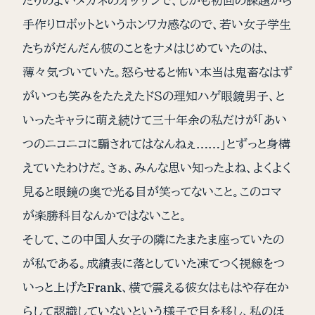
たりのよいメガネのオッサンで、しかも初回の課題から
手作りロボットというホンワカ感なので、若い女子学生
たちがだんだん彼のことをナメはじめていたのは、
薄々気づいていた。怒らせると怖い本当は鬼畜なはず
がいつも笑みをたたえたドＳの理知ハゲ眼鏡男子、と
いったキャラに萌え続けて三十年余の私だけが「あい
つのニコニコに騙されてはなんねぇ……」とずっと身構
えていたわけだ。さぁ、みんな思い知ったよね、よくよく
見ると眼鏡の奥で光る目が笑ってないこと。このコマ
が楽勝科目なんかではないこと。
そして、この中国人女子の隣にたまたま座っていたの
が私である。成績表に落としていた凍てつく視線をつ
いっと上げたFrank、横で震える彼女はもはや存在か
らして認識していないという様子で目を移し、私のほ