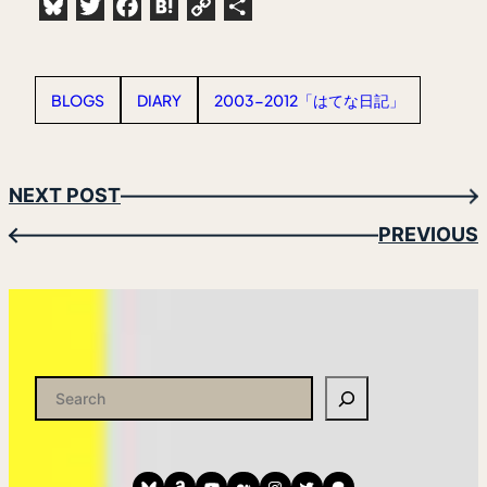
Bluesky
Twitter
Facebook
Hatena
Copy
共
Link
有
BLOGS
DIARY
2003-2012「はてな日記」
NEXT POST
→
PREVIOUS
←
検
索
Bluesky
amazon
YouTube
medium
instagram
twitter
patreon