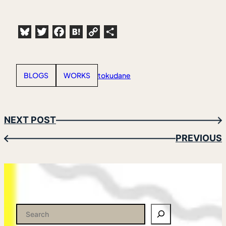
Bluesky
Twitter
Facebook
Hatena
Copy
共
Link
有
BLOGS
WORKS
tokudane
NEXT POST
→
PREVIOUS
←
検