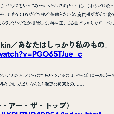
らマリウスをやってみたかったんです」と告白し、さわりだけ歌
から、せめてCDでだけでも全編聴きたいな。鹿賀様がガチで歌う
たらラブソングとか排除して、精神狂ってる曲ばっかりでアルバム
er My Skin／あなたはしっかり私の
watch?v=PGO65TJue_c
ゃいいんだろ、というので思いついたのは、やっぱりコールポータ
て初めて知ったが、なんとも醜悪な邦題よの……。
」（ユー・アー・ザ・トップ）