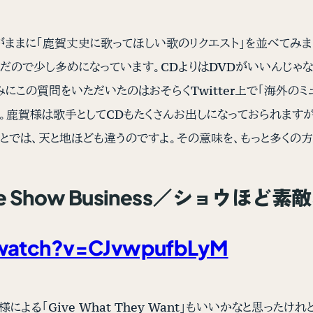
ままに「鹿賀丈史に歌ってほしい歌のリクエスト」を並べてみまし
だので少し多めになっています。CDよりはDVDがいいんじゃ
この質問をいただいたのはおそらくTwitter上で「海外の
。鹿賀様は歌手としてCDもたくさんお出しになっておられます
とでは、天と地ほども違うのですよ。その意味を、もっと多くの
ss Like Show Business／シ
watch?v=CJvwpufbLyM
よる「Give What They Want」もいいかなと思った