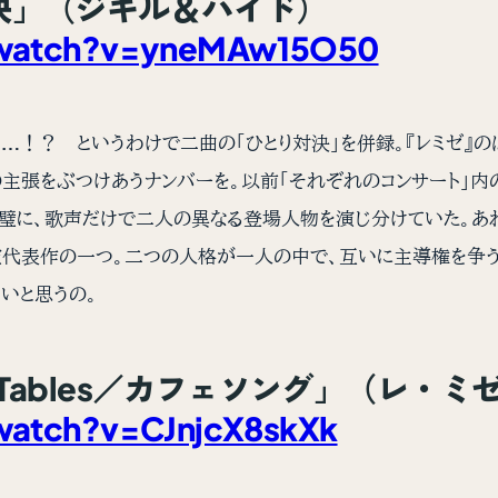
n／対決」（ジキル＆ハイド）
/watch?v=yneMAw15O50
…！？ というわけで二曲の「ひとり対決」を併録。『レミゼ』
主張をぶつけあうナンバーを。以前「それぞれのコンサート」内
完璧に、歌声だけで二人の異なる登場人物を演じ分けていた。あ
主演代表作の一つ。二つの人格が一人の中で、互いに主導権を争
いと思うの。
mpty Tables／カフェソング」（レ・
atch?v=CJnjcX8skXk