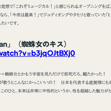
発想で「これぞミュージカル！」と感じられるオープニングをば
今夜は最高！」でジュディオングやタモリと歌っていた「I Got th
したいです。
rwoman」（蜘蛛女のキス）
atch?v=b3jqOJtBXj0
い＝蜘蛛女とかもう字面を見ただけで即死だろ。観たかった！ 
、男が歌うとこんなにかっこいいの！ 日本を代表する鹿賀様にも
このひと、本来は非常に中性的というか、性を超越した魅力が