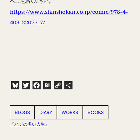
へご連絡ください。
https://www.shinshokan.co.jp/comic/978-4-
403-22077-7/
Bluesky
Twitter
Facebook
Hatena
Copy
共
Link
有
BLOGS
DIARY
WORKS
BOOKS
『ハジの多い人生』