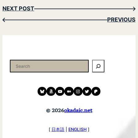
NEXT POST
→
PREVIOUS
←
検
索
Bluesky
amazon
YouTube
medium
instagram
twitter
patreon
© 2026
okadaic.net
[
日本語
|
ENGLISH
]