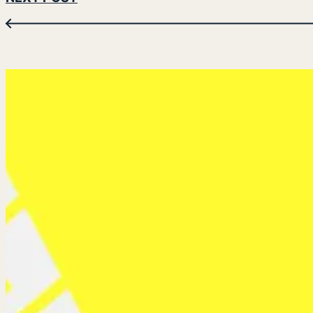
←
検
索