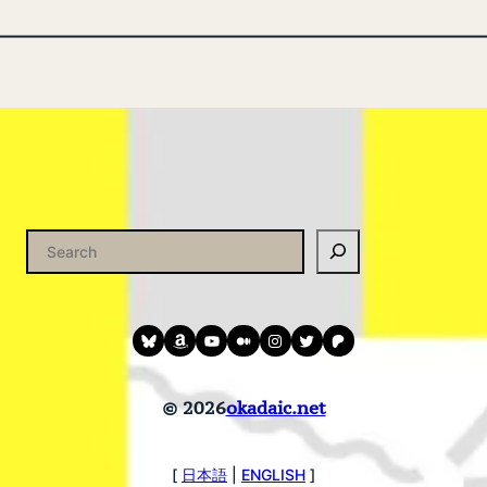
Bluesky
amazon
YouTube
medium
instagram
twitter
patreon
© 2026
okadaic.net
[
日本語
|
ENGLISH
]