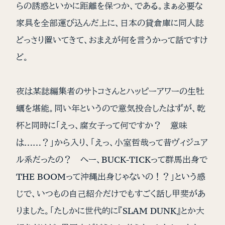
らの誘惑といかに距離を保つか、である。まぁ必要な
家具を全部運び込んだ上に、日本の貸倉庫に同人誌
どっさり置いてきて、おまえが何を言うかって話ですけ
ど。
夜は某誌編集者のサトコさんとハッピーアワーの生牡
蠣を堪能。同い年というので意気投合したはずが、乾
杯と同時に「えっ、腐女子って何ですか？ 意味
は……？」から入り、「えっ、小室哲哉って昔ヴィジュア
ル系だったの？ へー、BUCK-TICKって群馬出身で
THE BOOMって沖縄出身じゃないの！？」という感
じで、いつもの自己紹介だけでもすごく話し甲斐があ
りました。「たしかに世代的に『SLAM DUNK』とか大