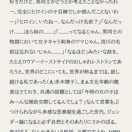
好きだけど、男同士がどうとか考えたことなかったわ
ー、完全にヒロインの子目線でしか読んだことないわ
ー」「ヒロイン、いたねー、なんだっけ名前？」「なんだっ
け……ほら妹の……」「……ってなるじゃん、男同士の
物語において女子キャラ刺身のツマじゃん、流川の名
前は忘れないじゃん……」「なるほど」みたいな話を。
たとえロウアーイーストサイドのおしゃれレストランであ
ろうと。世界のどこにいても。世界が終るまでは。話し
続ける私であった（A:赤木晴子）。まぁ文化年齢の微
差はさておき、共通の話題としては「今時の女の子は
みーんな援助交際してるんでしょ？」なんて言葉をぶ
つけられながら多感な思春期を過ごした世代。ジェン
ダー論になると必ず自然とそのあたりにさかのぼる、
気がする。なんかそういう総括、必要ですよね、1980