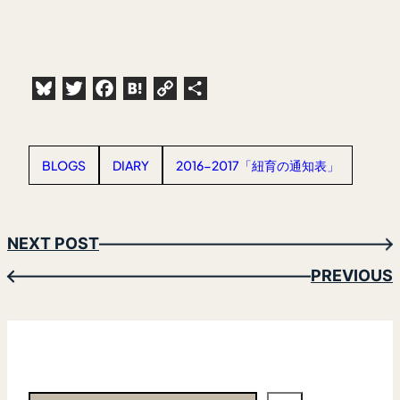
Bluesky
Twitter
Facebook
Hatena
Copy
共
Link
有
BLOGS
DIARY
2016-2017「紐育の通知表」
NEXT POST
→
PREVIOUS
←