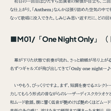
初日の一回目はひたすら出演者の緊張が目立ち、二回目
な仕上がり。「Anthem」なんかは張り詰めた空気の
なって歌唱に没入できた。しみじみ思い返すだに、どの回も
■M01/「One Night Onl
幕が下りた状態で前奏が流れ、さっと緞帳が吊り上がると
名ずつギャルズが飛び出してきて「Only one nigh
いやもう、びっくりですよ。まず、短調を奏でるエレクト
力してもらう形式の昔ながらのレーザーディスクカラオケと
和ムード歌謡。腹に響く低音が艶めけば艶めくほどムード
楽街のあの感じ、溶けた氷で極限まで薄まった水割り、円