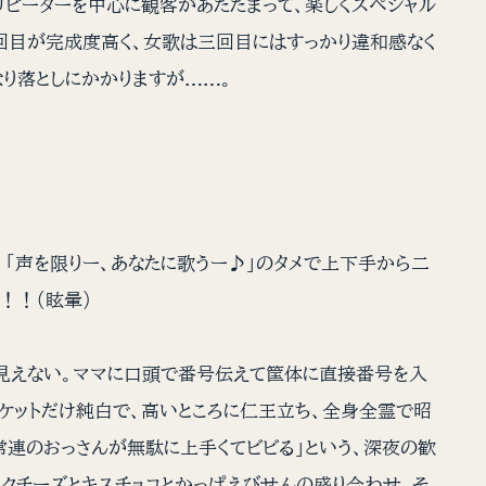
ピーターを中心に観客があたたまって、楽しくスペシャル
二回目が完成度高く、女歌は三回目にはすっかり違和感なく
なり落としにかかりますが……。
「声を限りー、あなたに歌うー♪」のタメで上下手から二
！！！（眩暈）
か見えない。ママに口頭で番号伝えて筐体に直接番号を入
ャケットだけ純白で、高いところに仁王立ち、全身全霊で昭
連のおっさんが無駄に上手くてビビる」という、深夜の歓
クチーズとキスチョコとかっぱえびせんの盛り合わせ、そ