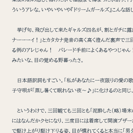
ういうアレな。いやいやいや『ドリームガールズ』こんな話
挙げ句、飛び出して来たギャルズ四名が、割とガチに露出
ナーーーイ！」とカタカナ発音の高く高く澄んだ裏声で三
る例のアレじゃん！ パレード手前によくあるやつじゃん！
みたいな、目の覚める野暮ったさ。
日本語訳詞もすごい。「私があなたに一夜限りの愛の歌を捧
子守唄が「蒸し暑くて眠れない夜〜♪」に化けるのと同じ
というわけで、三回観ても三回とも「泥酔した（略）場末の
にはなんだかクセになり、三度目には着席して開演ブザー
で駆け上がり駆け下りる姿、目が慣れてくると本当に「男タ