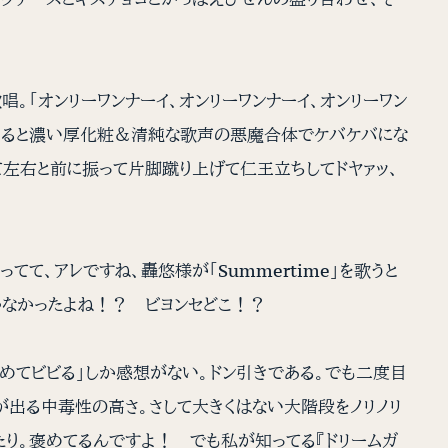
「オンリーワンナーイ、オンリーワンナーイ、オンリーワン
演じると濃い厚化粧＆清純な歌声の悪魔合体でケバケバにな
げて左右と前に振って片脚蹴り上げて仁王立ちしてドヤァッ、
、アレですね、轟悠様が「Summertime」を歌うと
ゃなかったよね！？ ビヨンセどこ！？
始めてビビる」しか感想がない。ドン引きである。でも二度目
が出る中毒性の高さ。さして大きくはない大階段をノリノリ
たり。褒めてるんですよ！ でも私が知ってる『ドリームガ