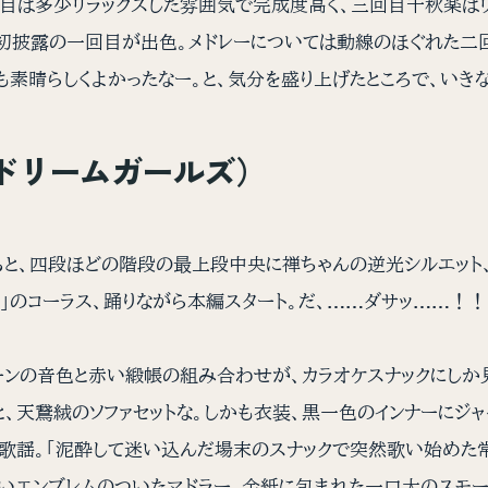
は多少リラックスした雰囲気で完成度高く、三回目千秋楽はリ
中で初披露の一回目が出色。メドレーについては動線のほぐれた
素晴らしくよかったなー。と、気分を盛り上げたところで、いき
y」（ドリームガールズ）
、四段ほどの階段の最上段中央に禅ちゃんの逆光シルエット、
tー♪」のコーラス、踊りながら本編スタート。だ、……ダサッ……！
ーンの音色と赤い緞帳の組み合わせが、カラオケスナックにし
、天鵞絨のソファセットな。しかも衣装、黒一色のインナーにジ
歌謡。「泥酔して迷い込んだ場末のスナックで突然歌い始めた常
いエンブレムのついたマドラー、金紙に包まれた一口大のスモー