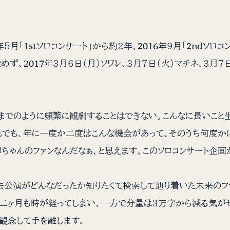
年５月「1stソロコンサート」から約２年、2016年９月「2ndソ
ず、2017年３月６日（月）ソワレ、３月７日（火）マチネ、３月７
でのように頻繁に観劇することはできない。こんなに長いこと生
でも、年に一度か二度はこんな機会があって、そのうち何度かに
ちゃんのファンなんだなぁ、と思えます。このソロコンサート企画
公演がどんなだったか知りたくて検索して辿り着いた未来のファ
に二ヶ月も時が経ってしまい、一方で分量は３万字から減る気が
観念して手を離します。