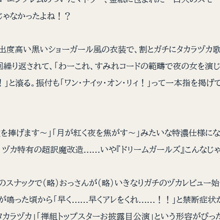
じゃなかったよね！？
度高い黒いショーガール風の衣装で、割とガチにタカラヅカ歌唱。
回繰り返されて、「わーこれ、すみれコードの範疇で夜の女を
」と滾る。振付も「ワン・ナイッ・オン・リィ！」って一本指を掲
げます〜」「月が紅く夜を焦がす〜」みたいな特濃仕様になってて
、ヅカ特有の超訳魔改造……いや『ドリームガールズ』こんなじ
スナックで（略）おっさんが（略）いきなりガチのヅカレビュー
が鳴った頃から「早く……早くアレをくれ……！！」と禁断症状
カラヅカ」「禅組トップスターお披露目公演」という形容がぴっ