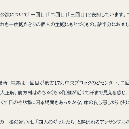
演について「一回目」「二回目」「三回目」と表記しています。
れも一度観たきりの個人の主観にもとづくもの。話半分にお楽
の場所。座席は一回目が後方17列中央ブロックのどセンター、
大正解。前方列はめちゃくちゃ距離が近くて汗まで見える感じ
しくて目のやり場に困る場面もあったかな。席の良し悪しが如実
の一番の違いは、「四人のギャルたち」と呼ばれるアンサンブル