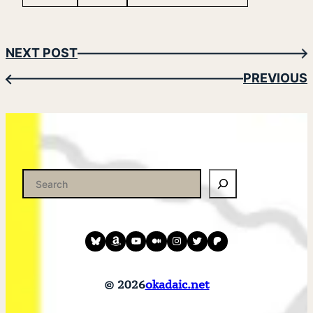
NEXT POST
→
PREVIOUS
←
検
索
Bluesky
amazon
YouTube
medium
instagram
twitter
patreon
© 2026
okadaic.net