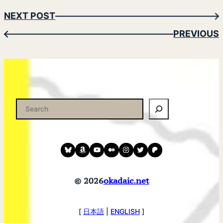
NEXT POST
→
PREVIOUS
←
検
索
Bluesky
amazon
YouTube
medium
instagram
twitter
patreon
© 2026
okadaic.net
[
日本語
|
ENGLISH
]